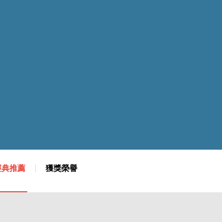
我加值
位跨域學習
實習就業
習加值
際交流
園新訊
經典推薦
獲獎榮譽
園新訊總覽