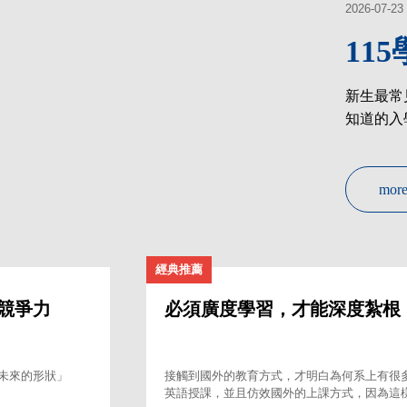
2026-07-23
11
360導覽
新
新生最常
360度線上導覽(生活區)
新
知道的入
mor
經典推薦
競爭力
必須廣度學習，才能深度紮根
未來的形狀」
接觸到國外的教育方式，才明白為何系上有很
英語授課，並且仿效國外的上課方式，因為這