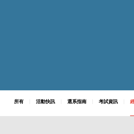
元智大學招生專區
碩博士班
自
醫護學院
電通學院
數
工程學院
資訊學院
學
管理學院
人文社會學院
國
大學生活
校
所有
活動快訊
選系指南
考試資訊
學長姐分享
宿舍休閒
校
輔導學習
城市休閒
活力元智