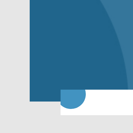
學士班
國際書院
電通學院
工程學院
資訊學院
管理學院
人文社會學院
醫護學院
入學指南
招生資訊
影音專區
交通方式
獎助學金