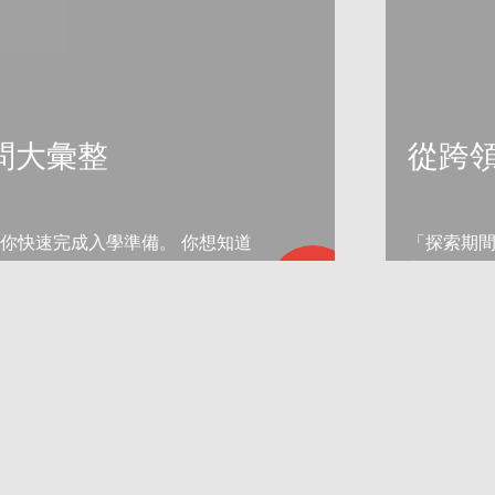
問大彙整
從跨
你快速完成入學準備。 你想知道
「探索期
了！
狀」