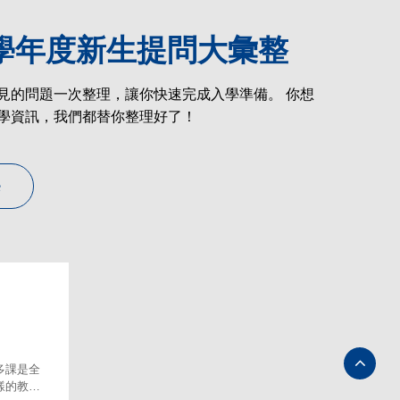
5學年度新生提問大彙整
生專區
見的問題一次整理，讓你快速完成入學準備。 你想
生專區
學資訊，我們都替你整理好了！
e
多課是全
樣的教