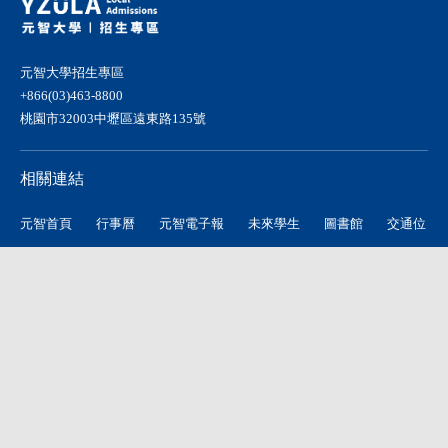
360度線上導覽(生活區)
新生專區
元智大學招生專區
+866(03)463-8800
桃園市32003中壢區遠東路135號
新生專區
相關連結
元智首頁
行事曆
元智電子報
未來學生
圖書館
交通位
置
招生情報
大學部入學
研究所入學
Collego
為高中生服務
推廣教育
中心
我飛網