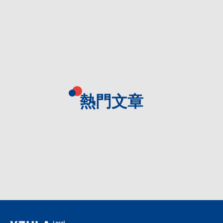
學長姐分享
宿舍休閒
輔導學習
城市休閒
活力元智
校園新訊
熱門文章
校園新訊總覽
高中服務專區
營隊 | 先修班
高中教職員專區
360導覽