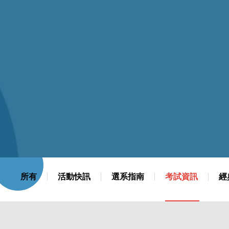
管理學院
人文社會學院
自我加值
數位跨域學習
實習就業
學習加值
國際交流
入學指南
招生資訊
影音專區
交通方式
所有
活動快訊
選系指南
考試資訊
經
獎助學金
大學生活