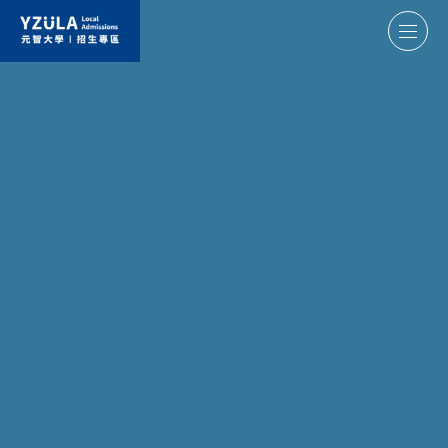
元智大學招生專區
學士班
國際書院
電通學院
醫護學院
工程學院
資訊學院
管理學院
人文社會學院
碩博士班
醫護學院
電通學院
工程學院
資訊學院