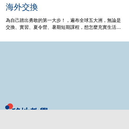
海外交換
為自己踏出勇敢的第一大步！，遍布全球五大洲，無論是
交換、實習、夏令營、暑期短期課程，想怎麼充實生活，
由自己定義，輕鬆享受你的「世界教室」。
移地教學
敞開心胸，跨出你的舒適圈！元智與眾多國外名校合作將