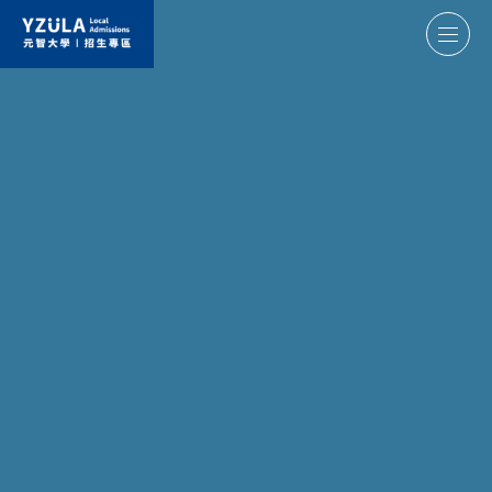
元智大學招生專區
學士班
國際書院
電通學院
醫護學院
工程學院
資訊學院
管理學院
人文社會學院
碩博士班
醫護學院
電通學院
工程學院
資訊學院