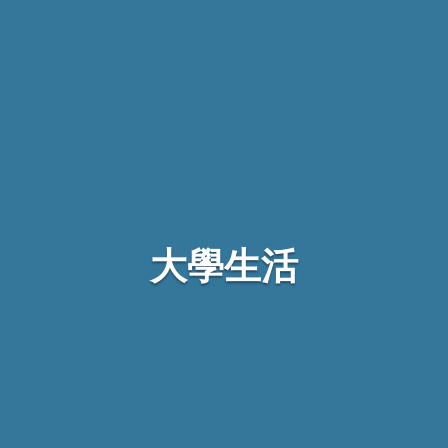
管理學院
人文社會學院
自我加值
數位跨域學習
實習就業
學習加值
國際交流
入學指南
大學生活
招生資訊
影音專區
交通方式
獎助學金
大學生活