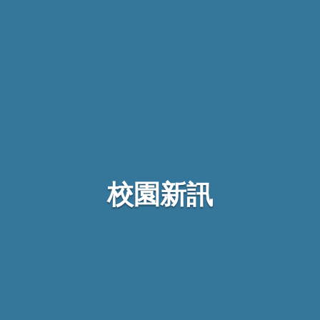
學長姐分享
宿舍休閒
輔導學習
城市休閒
活力元智
校園新訊
校園新訊總覽
校園新訊
高中服務專區
營隊 | 先修班
高中教職員專區
360導覽