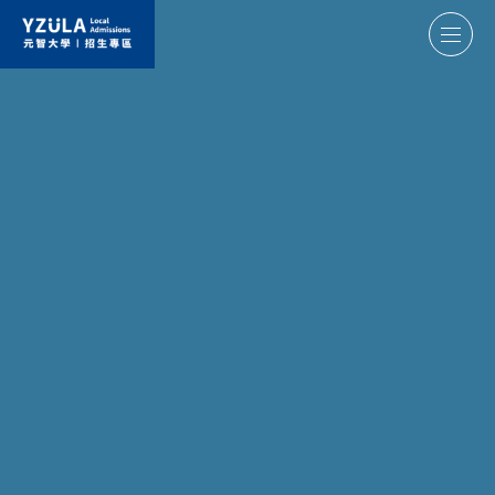
元智大學招生專區
學士班
國際書院
電通學院
醫護學院
工程學院
資訊學院
管理學院
人文社會學院
碩博士班
醫護學院
電通學院
工程學院
資訊學院